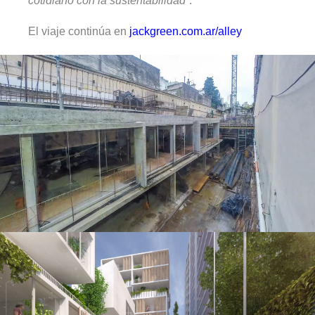
cotidiano con la sustentabilidad
”.
El viaje continúa en
jackgreen.com.ar/alley